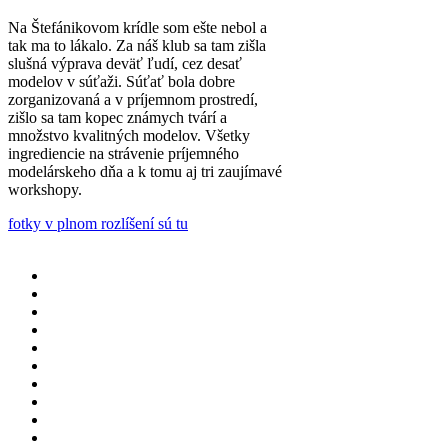
Na Štefánikovom krídle som ešte nebol a
tak ma to lákalo. Za náš klub sa tam zišla
slušná výprava deväť ľudí, cez desať
modelov v súťaži. Súťať bola dobre
zorganizovaná a v príjemnom prostredí,
zišlo sa tam kopec známych tvárí a
množstvo kvalitných modelov. Všetky
ingrediencie na strávenie príjemného
modelárskeho dňa a k tomu aj tri zaujímavé
workshopy.
fotky v plnom rozlíšení sú tu