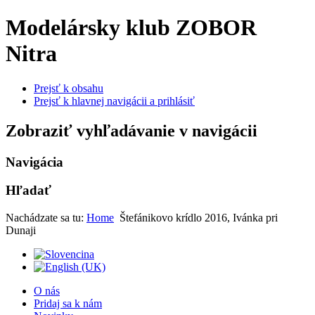
Modelársky klub ZOBOR
Nitra
Prejsť k obsahu
Prejsť k hlavnej navigácii a prihlásiť
Zobraziť vyhľadávanie v navigácii
Navigácia
Hľadať
Nachádzate sa tu:
Home
Štefánikovo krídlo 2016, Ivánka pri
Dunaji
O nás
Pridaj sa k nám