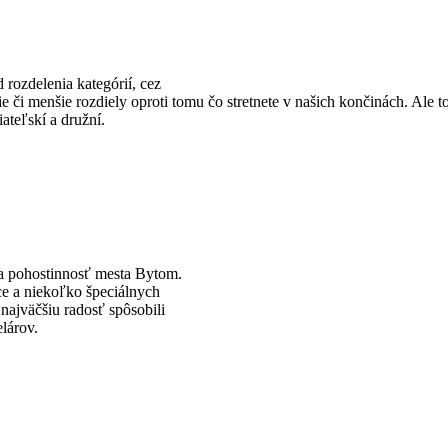
 rozdelenia kategórií, cez
 či menšie rozdiely oproti tomu čo stretnete v našich končinách. Ale to
ateľskí a družní.
 a pohostinnosť mesta Bytom.
ce a niekoľko špeciálnych
najväčšiu radosť spôsobili
lárov.