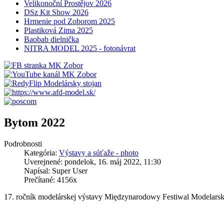
Velikonoční Prostějov 2026
DSz Kit Show 2026
Hrmenie pod Zoborom 2025
Plastiková Zima 2025
Baobab dielnička
NITRA MODEL 2025 - fotonávrat
Bytom 2022
Podrobnosti
Kategória:
Výstavy a súťaže - photo
Uverejnené: pondelok, 16. máj 2022, 11:30
Napísal: Super User
Prečítané: 4156x
17. ročník modelárskej výstavy Międzynarodowy Festiwal Modelars