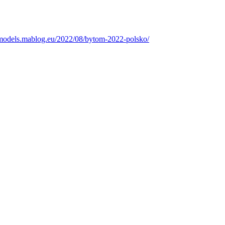
ntmodels.mablog.eu/2022/08/bytom-2022-polsko/