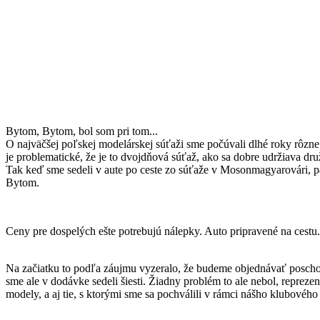
Bytom, Bytom, bol som pri tom...
O najväčšej poľskej modelárskej súťaži sme počúvali dlhé roky rôzne
je problematické, že je to dvojdňová súťaž, ako sa dobre udržiava dr
Tak keď sme sedeli v aute po ceste zo súťaže v Mosonmagyarovári, pa
Bytom.
Ceny pre dospelých ešte potrebujú nálepky. Auto pripravené na cestu.
Na začiatku to podľa záujmu vyzeralo, že budeme objednávať posc
sme ale v dodávke sedeli šiesti. Žiadny problém to ale nebol, reprez
modely, a aj tie, s ktorými sme sa pochválili v rámci nášho klubového 