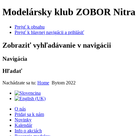
Modelársky klub ZOBOR Nitra
Prejsť k obsahu
Prejsť k hlavnej navigácii a prihlásiť
Zobraziť vyhľadávanie v navigácii
Navigácia
Hľadať
Nachádzate sa tu:
Home
Bytom 2022
O nás
Pridaj sa k nám
Novinky
Kalendár
Info o akciách