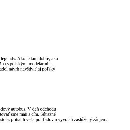
 legendy. Ako je tam dobre, ako
užba s poľskými modelármi...
dol návrh navštíviť aj poľský
hodový autobus. V deň odchodu
entovať sme mali s čím. Súťažné
stola, pritiahli veľa pohľadov a vyvolali zaslúžený záujem.