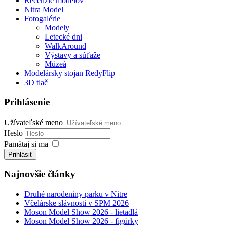
Recenzie modelov
Nitra Model
Fotogalérie
Modely
Letecké dni
WalkAround
Výstavy a súťaže
Múzeá
Modelársky stojan RedyFlip
3D tlač
Prihlásenie
Užívateľské meno
Heslo
Pamätaj si ma
Prihlásiť
Najnovšie články
Druhé narodeniny parku v Nitre
Včelárske slávnosti v SPM 2026
Moson Model Show 2026 - lietadlá
Moson Model Show 2026 - figúrky