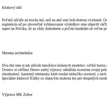
Klobový stôl
Poľské súťaže sú trocha iné, než na aké sme boli doteraz zvyknutí. Od
registráciu až po záverečné vyhlasovanie výsledkov sme objavili väčšie
super na Poľsku, že sa vždy dohodnete a poľskí modelári sú veľmi pri
Miestna architektúra
Dva dni sme si tak užívali množstvo krásnych modelov, veľkú burzu
Domov si väčšina členov našej výpravy odnášala ocenenia svojej prá
ohodnotení. Samotný nitriansky klub rozdal niekoľko ocenení, z nich 
špeciálne klubové fľašky so zlatavým mokom len pre dospelých mode
Výprava MK Zobor