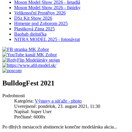
Moson Model Show 2026 - lietadlá
Moson Model Show 2026 - figúrky
Velikonoční Prostějov 2026
DSz Kit Show 2026
Hrmenie pod Zoborom 2025
Plastiková Zima 2025
Baobab dielnička
NITRA MODEL 2025 - fotonávrat
BulldogFest 2021
Podrobnosti
Kategória:
Výstavy a súťaže - photo
Uverejnené: pondelok, 23. august 2021, 11:30
Napísal: Super User
Prečítané: 6008x
Po dlhých mesiacoch abstinencie konečne modelárska akcia...