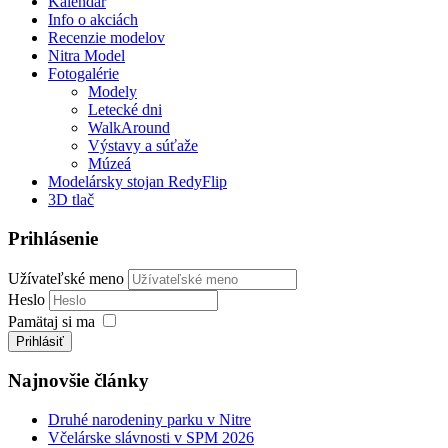
Kalendár
Info o akciách
Recenzie modelov
Nitra Model
Fotogalérie
Modely
Letecké dni
WalkAround
Výstavy a súťaže
Múzeá
Modelársky stojan RedyFlip
3D tlač
Prihlásenie
Užívateľské meno
Heslo
Pamätaj si ma
Prihlásiť
Najnovšie články
Druhé narodeniny parku v Nitre
Včelárske slávnosti v SPM 2026