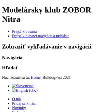
Modelársky klub ZOBOR
Nitra
Prejsť k obsahu
Prejsť k hlavnej navigácii a prihlásiť
Zobraziť vyhľadávanie v navigácii
Navigácia
Hľadať
Nachádzate sa tu:
Home
BulldogFest 2021
O nás
Pridaj sa k nám
Novinky