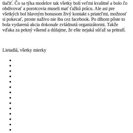
tlačiť. Čo sa týka modelov tak všetky boli veľmi kvalitné a bolo čo
obdivovať a porotcovia museli mať ťažkú prácu. Ale asi pre
všetkých bol hlavným bonusom živý kontakt s priateľmi, možnosť
si pokecať, proste naživo nie iba cez facebook. Po dlhom pôste to
bola vydarená akcia dokonale zvládnutá organizátormi. Takže
vďaka za pekný víkend a dúfajme, že ešte nejaká súťaž sa pritrafí.
Lietadlá, všetky mierky