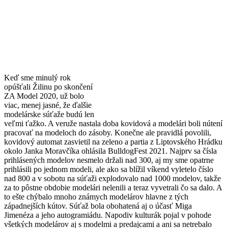
Keď sme minulý rok
opúšťali Žilinu po skončení
ZA Model 2020, už bolo
viac, menej jasné, že ďalšie
modelárske súťaže budú len
veľmi ťažko. A veruže nastala doba kovidová a modelári boli nútení
pracovať na modeloch do zásoby. Konečne ale pravidlá povolili,
kovidový automat zasvietil na zeleno a partia z Liptovského Hrádku
okolo Janka Moravčíka ohlásila BulldogFest 2021. Najprv sa čísla
prihlásených modelov nesmelo držali nad 300, aj my sme opatrne
prihlásili po jednom modeli, ale ako sa blížil víkend vyletelo číslo
nad 800 a v sobotu na súťaži explodovalo nad 1000 modelov, takže
za to pôstne obdobie modelári nelenili a teraz vyvetrali čo sa dalo. A
to ešte chýbalo mnoho známych modelárov hlavne z tých
západnejších kútov. Súťaž bola obohatená aj o účasť Miga
Jimenéza a jeho autogramiádu. Napodiv kulturák pojal v pohode
všetkých modelárov aj s modelmi a predajcami a ani sa netrebalo