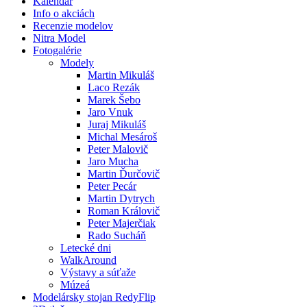
Kalendár
Info o akciách
Recenzie modelov
Nitra Model
Fotogalérie
Modely
Martin Mikuláš
Laco Rezák
Marek Šebo
Jaro Vnuk
Juraj Mikuláš
Michal Mesároš
Peter Malovič
Jaro Mucha
Martin Ďurčovič
Peter Pecár
Martin Dytrych
Roman Královič
Peter Majerčiak
Rado Sucháň
Letecké dni
WalkAround
Výstavy a súťaže
Múzeá
Modelársky stojan RedyFlip