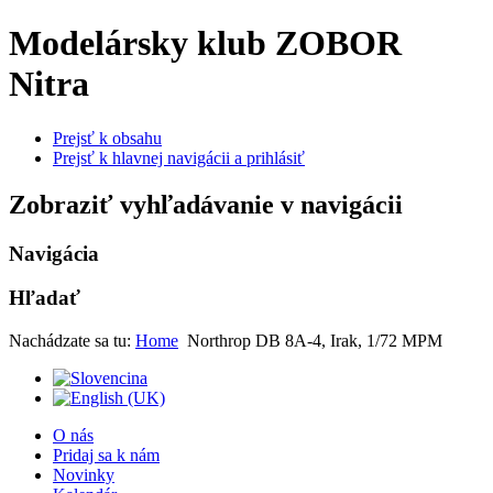
Modelársky klub ZOBOR
Nitra
Prejsť k obsahu
Prejsť k hlavnej navigácii a prihlásiť
Zobraziť vyhľadávanie v navigácii
Navigácia
Hľadať
Nachádzate sa tu:
Home
Northrop DB 8A-4, Irak, 1/72 MPM
O nás
Pridaj sa k nám
Novinky