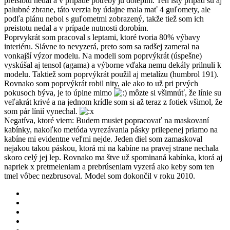
preistotu nedal a v prípade potreby ju dolepím. Ten istý prípad sú aj
palubné zbrane, táto verzia by údajne mala mať 4 guľomety, ale
podľa plánu nebol s guľometmi zobrazený, takže tiež som ich
preistotu nedal a v prípade nutnosti dorobím.
Poprvykrát som pracoval s leptami, ktoré tvoria 80% výbavy
interiéru. Slávne to nevyzerá, preto som sa radšej zameral na
vonkajší výzor modelu. Na modeli som poprvýkrát (úspešne)
vyskúšal aj tensol (agama) a výborne vďaka nemu dekály prilnuli k
modelu. Taktiež som poprvýkrát použil aj metalízu (humbrol 191).
Rovnako som poprvýkrát robil nity, ale ako to už pri prvých
pokusoch býva, je to úplne mimo
môzte si všimnúť, že línie su
veľakrát krivé a na jednom krídle som si až teraz z fotiek všimol, že
som pár línií vynechal.
Negatíva, ktoré viem: Budem musiet popracovať na maskovaní
kabínky, nakoľko metóda vyrezávania pásky prilepenej priamo na
kabíne mi evidentne veľmi nejde. Jeden diel som zamaskoval
nejakou takou páskou, ktorá mi na kabíne na pravej strane nechala
skoro celý jej lep. Rovnako ma štve už spominaná kabínka, ktorá aj
napriek x pretmeleniam a prebrúseniam vyzerá ako keby som ten
tmel vôbec nezbrusoval. Model som dokončil v roku 2010.