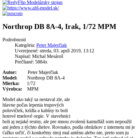
Northrop DB 8A-4, Irak, 1/72 MPM
Podrobnosti
Kategória:
Peter Majerčiak
Uverejnené: streda, 03. apríl 2019, 13:12
Napísal: Michal Mesároš
Prečítané: 5884x
Autor:
Peter Majerčiak
Model:
Northrop DB 8A-4
Mierka:
1/72
Výrobca:
MPM
Model ako taký sa nestaval zle, ale
hlavne počas lepenia trupových
polovičiek, krídla a kabíny to boli
hotové tmelové orgie. V stavebnici
boli aj nejaké resiny, ale pre mnou zvolenú kamufláž som nepoužil
ani jeden z týchto dielov. Rovnako, podla obrázkov z internetu mi je
ťažko určiť, či konkrétny stroj mal anténu alebo nie, preto som ju