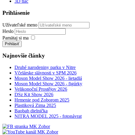
3D tlač
Prihlásenie
Užívateľské meno
Heslo
Pamätaj si ma
Prihlásiť
Najnovšie články
Druhé narodeniny parku v Nitre
Včelárske slávnosti v SPM 2026
Moson Model Show 2026 - lietadlá
Moson Model Show 2026 - figúrky
Velikonoční Prostějov 2026
DSz Kit Show 2026
Hrmenie pod Zoborom 2025
Plastiková Zima 2025
Baobab dielnička
NITRA MODEL 2025 - fotonávrat