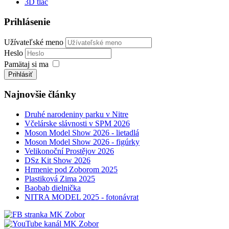
3D tlač
Prihlásenie
Užívateľské meno
Heslo
Pamätaj si ma
Prihlásiť
Najnovšie články
Druhé narodeniny parku v Nitre
Včelárske slávnosti v SPM 2026
Moson Model Show 2026 - lietadlá
Moson Model Show 2026 - figúrky
Velikonoční Prostějov 2026
DSz Kit Show 2026
Hrmenie pod Zoborom 2025
Plastiková Zima 2025
Baobab dielnička
NITRA MODEL 2025 - fotonávrat