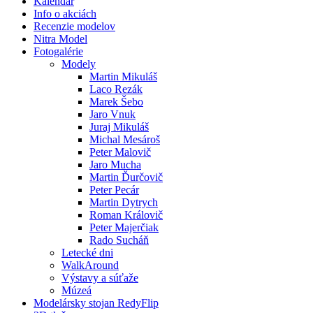
Kalendár
Info o akciách
Recenzie modelov
Nitra Model
Fotogalérie
Modely
Martin Mikuláš
Laco Rezák
Marek Šebo
Jaro Vnuk
Juraj Mikuláš
Michal Mesároš
Peter Malovič
Jaro Mucha
Martin Ďurčovič
Peter Pecár
Martin Dytrych
Roman Královič
Peter Majerčiak
Rado Sucháň
Letecké dni
WalkAround
Výstavy a súťaže
Múzeá
Modelársky stojan RedyFlip