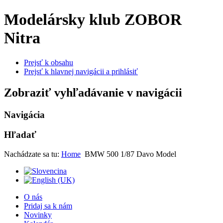
Modelársky klub ZOBOR
Nitra
Prejsť k obsahu
Prejsť k hlavnej navigácii a prihlásiť
Zobraziť vyhľadávanie v navigácii
Navigácia
Hľadať
Nachádzate sa tu:
Home
BMW 500 1/87 Davo Model
O nás
Pridaj sa k nám
Novinky