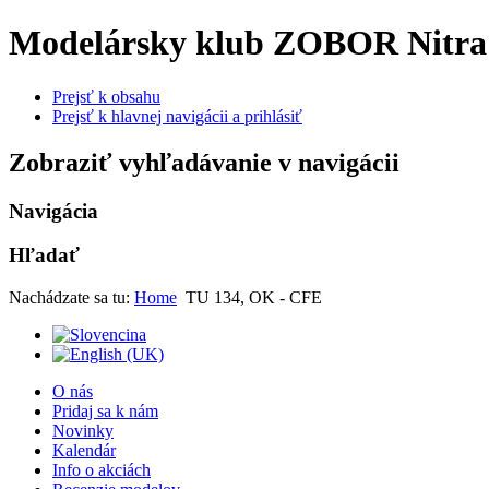
Modelársky klub ZOBOR Nitra
Prejsť k obsahu
Prejsť k hlavnej navigácii a prihlásiť
Zobraziť vyhľadávanie v navigácii
Navigácia
Hľadať
Nachádzate sa tu:
Home
TU 134, OK - CFE
O nás
Pridaj sa k nám
Novinky
Kalendár
Info o akciách