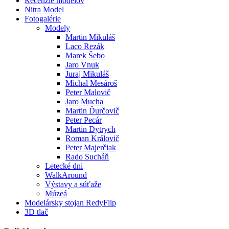
Recenzie modelov
Nitra Model
Fotogalérie
Modely
Martin Mikuláš
Laco Rezák
Marek Šebo
Jaro Vnuk
Juraj Mikuláš
Michal Mesároš
Peter Malovič
Jaro Mucha
Martin Ďurčovič
Peter Pecár
Martin Dytrych
Roman Královič
Peter Majerčiak
Rado Sucháň
Letecké dni
WalkAround
Výstavy a súťaže
Múzeá
Modelársky stojan RedyFlip
3D tlač