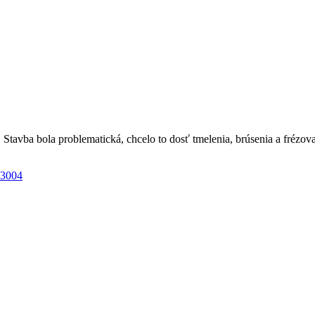
tavba bola problematická, chcelo to dosť tmelenia, brúsenia a frézo
53004