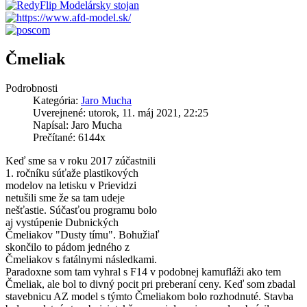
Čmeliak
Podrobnosti
Kategória:
Jaro Mucha
Uverejnené: utorok, 11. máj 2021, 22:25
Napísal: Jaro Mucha
Prečítané: 6144x
Keď sme sa v roku 2017 zúčastnili
1. ročníku súťaže plastikových
modelov na letisku v Prievidzi
netušili sme že sa tam udeje
nešťastie. Súčasťou programu bolo
aj vystúpenie Dubnických
Čmeliakov "Dusty tímu". Bohužiaľ
skončilo to pádom jedného z
Čmeliakov s fatálnymi následkami.
Paradoxne som tam vyhral s F14 v podobnej kamufláži ako tem
Čmeliak, ale bol to divný pocit pri preberaní ceny. Keď som zbadal
stavebnicu AZ model s týmto Čmeliakom bolo rozhodnuté. Stavba