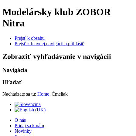
Modelársky klub ZOBOR
Nitra
Prejsť k obsahu
Prejsť k hlavnej navigácii a prihlásiť
Zobraziť vyhľadávanie v navigácii
Navigácia
Hľadať
Nachádzate sa tu:
Home
Čmeliak
O nás
Pridaj sa k nám
Novinky