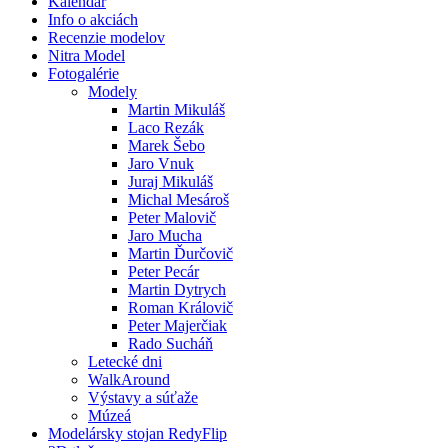
Kalendár
Info o akciách
Recenzie modelov
Nitra Model
Fotogalérie
Modely
Martin Mikuláš
Laco Rezák
Marek Šebo
Jaro Vnuk
Juraj Mikuláš
Michal Mesároš
Peter Malovič
Jaro Mucha
Martin Ďurčovič
Peter Pecár
Martin Dytrych
Roman Královič
Peter Majerčiak
Rado Sucháň
Letecké dni
WalkAround
Výstavy a súťaže
Múzeá
Modelársky stojan RedyFlip