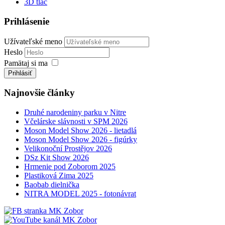
3D tlač
Prihlásenie
Užívateľské meno
Heslo
Pamätaj si ma
Prihlásiť
Najnovšie články
Druhé narodeniny parku v Nitre
Včelárske slávnosti v SPM 2026
Moson Model Show 2026 - lietadlá
Moson Model Show 2026 - figúrky
Velikonoční Prostějov 2026
DSz Kit Show 2026
Hrmenie pod Zoborom 2025
Plastiková Zima 2025
Baobab dielnička
NITRA MODEL 2025 - fotonávrat