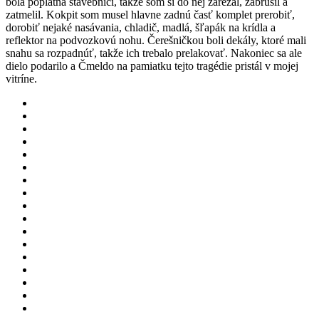
bola poplatná stavebnici, takže som si do nej zarezal, zabrúsil a
zatmelil. Kokpit som musel hlavne zadnú časť komplet prerobiť,
dorobiť nejaké nasávania, chladič, madlá, šľapák na krídla a
reflektor na podvozkovú nohu. Čerešničkou boli dekály, ktoré mali
snahu sa rozpadnúť, takže ich trebalo prelakovať. Nakoniec sa ale
dielo podarilo a Čmeldo na pamiatku tejto tragédie pristál v mojej
vitríne.