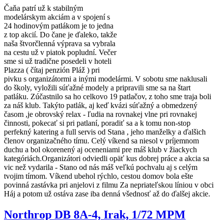
Čaňa patrí už k stabilným
modelárskym akciám a v spojení s
24 hodinovým patlákom je to jedna
z top akcií. Do čane je ďaleko, takže
naša štvorčlenná výprava sa vybrala
na cestu už v piatok popludní. Večer
sme si už tradične posedeli v hoteli
Plazza ( čítaj penzión Pláž ) pri
pivku s organizátormi a inými modelármi. V sobotu sme naklusali
do školy, vyložili súťažné modely a pripravili sme sa na štart
patláku. Zúčastnilo sa ho celkovo 19 patlačov, z toho sme traja boli
za náš klub. Takýto patlák, aj keď kvázi súťažný a obmedzený
časom ,je obrovský relax - ľudia na rovnakej vlne pri rovnakej
činnosti, pokecať si pri patlaní, poradiť sa a k tomu non-stop
perfekný katering a full servis od Stana , jeho manželky a ďalšich
členov organizačného tímu. Celý víkend sa niesol v príjemnom
duchu a bol okorenený aj oceneniami pre máš klub v žiackych
kategóriách.Organizátori odviedli opäť kus dobrej práce a akcia sa
vic než vydarila - Stano od nás máš veľkú pochvalu aj s celým
tvojim tímom. Víkend ubehol rýchlo, cestou domov bola ešte
povinná zastávka pri anjelovi z filmu Za nepriateľskou líniou v obci
Háj a potom už ostáva zase iba denná všednosť až do ďalšej akcie.
Northrop DB 8A-4, Irak, 1/72 MPM