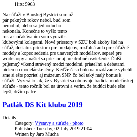
Hits: 5963
Na súťaži v Banskej Bystrici som už
pár pekných rokov nebol, buď som
nemohol, alebo sa jednoducho
nekonala. Konečne to vyšlo tento
rok a s očakávaním som vyrazil s
klubovými kolegami. Nové priestory v SZU boli akoby šité na
súťaž, dostatok priestoru pre predajcov, rozľahlá aula pre súťažné
modely a kopec sedenia pre unavených modelárov, separé pre
workshopy a našiel sa priestor aj pre drobné osvieženie. Ďalší
príjemný víkend strávený medzi modelmi, priateľmi a debatami
nielen na modelárske témy. Keďže času bolo na rozdávanie vybehli
sme si ešte pozrieť aj múzeum SNP, čo bol taký malý bonus k
súťaži. Vyzerá to tak, že v Bystrici sa obnovuje tradícia modelárskej
súťaže - tento ročník bol na úrovni a verím, že budúci bude ešte
lepší, držím palce.
Patlák DS Kit klubu 2019
Details
Category:
Výstavy a súťaže - photo
Published: Tuesday, 02 July 2019 21:04
Written by Jaro Mucha