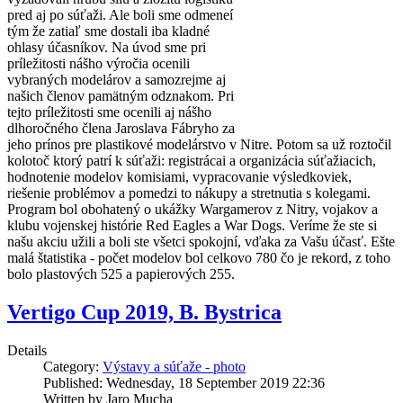
pred aj po súťaži. Ale boli sme odmeneí
tým že zatiaľ sme dostali iba kladné
ohlasy účasníkov. Na úvod sme pri
príležitosti nášho výročia ocenili
vybraných modelárov a samozrejme aj
našich členov pamätným odznakom. Pri
tejto príležitosti sme ocenili aj nášho
dlhoročného člena Jaroslava Fábryho za
jeho prínos pre plastikové modelárstvo v Nitre. Potom sa už roztočil
kolotoč ktorý patrí k súťaži: registrácai a organizácia súťažiacich,
hodnotenie modelov komisiami, vypracovanie výsledkoviek,
riešenie problémov a pomedzi to nákupy a stretnutia s kolegami.
Program bol obohatený o ukážky Wargamerov z Nitry, vojakov a
klubu vojenskej histórie Red Eagles a War Dogs. Veríme že ste si
našu akciu užili a boli ste všetci spokojní, vďaka za Vašu účasť. Ešte
malá štatistika - počet modelov bol celkovo 780 čo je rekord, z toho
bolo plastových 525 a papierových 255.
Vertigo Cup 2019, B. Bystrica
Details
Category:
Výstavy a súťaže - photo
Published: Wednesday, 18 September 2019 22:36
Written by Jaro Mucha