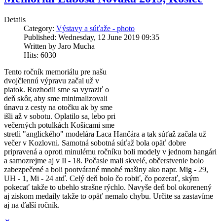
Details
Category:
Výstavy a súťaže - photo
Published: Wednesday, 12 June 2019 09:35
Written by Jaro Mucha
Hits: 6030
Tento ročník memoriálu pre našu
dvojčlennú výpravu začal už v
piatok. Rozhodli sme sa vyraziť o
deň skôr, aby sme minimalizovali
únavu z cesty na otočku ak by sme
išli až v sobotu. Oplatilo sa, lebo pri
večerných potulkách Košicami sme
stretli "anglického" modelára Laca Hančára a tak súťaž začala už
večer v Kozlovni. Samotná sobotná súťaž bola opäť dobre
pripravená a oproti minulému ročníku boli modely v jednom hangári
a samozrejme aj v Il - 18. Počasie mali skvelé, občerstvenie bolo
zabezpečené a boli pootvárané mnohé mašiny ako napr. Mig - 29,
UH - 1, Mi - 24 atď. Celý deň bolo čo robiť, čo pozerať, ským
pokecať takže to ubehlo strašne rýchlo. Navyše deň bol okorenený
aj ziskom medaily takže to opäť nemalo chybu. Určite sa zastavíme
aj na ďalší ročník.