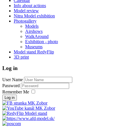
Calendar
Info about actions
Model review
Nitra Model exhibition
Photogallery
Models
Airshows
WalkAround
Exhibition - photo
Museums
Model stand RedyFlip
3D print
Log in
User Name
Password
Remember Me
Log in