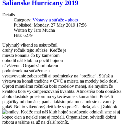
Šalianske Hurricany 2019
Details
Category:
Výstavy a súťaže - photo
Published: Monday, 27 May 2019 17:56
Written by Jaro Mucha
Hits: 6279
Uplynulý víkend sa uskutočnil
druhý ročník tejto súťaže. Keďže je
miesto konania čo by kameňom
dohodil náš klub ho poctil hojnou
návštevou. Organizátori okrem
podmienok na súťaženie a
vystavovanie zabezpečili aj podmienky na "prežitie". Súťaž a
výstava sa konali tradične v CVČ a miesta na modely bolo dosť.
Oproti minulému ročníku bolo modelov menej, ale myslím že
kvalitou bola vykompenzovaná kvantita. Atmosféra bola domácka
abolo dostatok priestoru na vykecávanie s kamarátmi. Potešili
pagáčiky od domácej pani a takisto priamo na mieste navarený
guláš. Bol to víkendový deň kde sa potešila duša, ale aj žalúdok
. Keďže mal náš klub hojné zastúpenie odniesli sme si aj
kopec cien a nejaké sme aj rozdali. Organizátori odviedli dobrú
robotu a tešíme sa už na ďalší ročník.