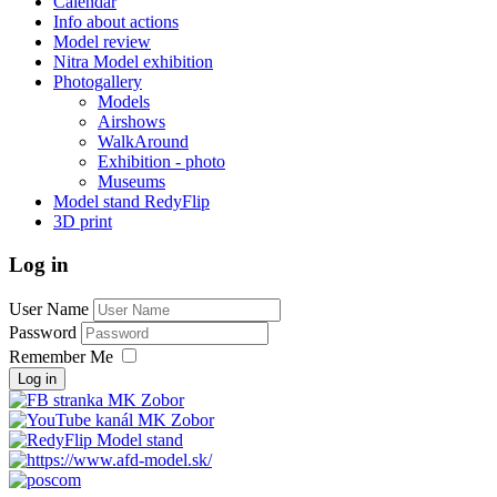
Calendar
Info about actions
Model review
Nitra Model exhibition
Photogallery
Models
Airshows
WalkAround
Exhibition - photo
Museums
Model stand RedyFlip
3D print
Log in
User Name
Password
Remember Me
Log in