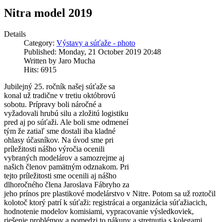
Nitra model 2019
Details
Category:
Výstavy a súťaže - photo
Published: Monday, 21 October 2019 20:48
Written by Jaro Mucha
Hits: 6915
Jubilejný 25. ročník našej súťaže sa
konal už tradične v tretiu októbrovú
sobotu. Prípravy boli náročné a
vyžadovali hrubú silu a zložitú logistiku
pred aj po súťaži. Ale boli sme odmeneí
tým že zatiaľ sme dostali iba kladné
ohlasy účasníkov. Na úvod sme pri
príležitosti nášho výročia ocenili
vybraných modelárov a samozrejme aj
našich členov pamätným odznakom. Pri
tejto príležitosti sme ocenili aj nášho
dlhoročného člena Jaroslava Fábryho za
jeho prínos pre plastikové modelárstvo v Nitre. Potom sa už roztočil
kolotoč ktorý patrí k súťaži: registrácai a organizácia súťažiacich,
hodnotenie modelov komisiami, vypracovanie výsledkoviek,
riešenie problémov a pomedzi to nákupy a stretnutia s kolegami.