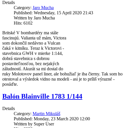
Details
Category:
Jaro Mucha
Published: Wednesday, 15 April 2020 21:43
Written by Jaro Mucha
Hits: 6102
Britské V bombardéry ma stále
fascinujú. Valianta už mám, Victora
som dokončil nedávno a Vulcan
čaká v kitníku. Teraz k Victorovi -
stavebnica GWH v mierke 1:144,
dobrá stavebnica s dobrou
postaviteľnosťou, bez nejakých
záludností. Akurát sa mi dostal do
ruky Molotovov panel liner, ale bohužiaľ je iba čierny. Tak som ho
otestoval a výsledok vidno na modeli - asi je to príliš výrazné -
posúďte.
Balón Blainville 1783 1/144
Details
Category:
Martin Mikuláš
Published: Monday, 23 March 2020 12:00
Written by Super User