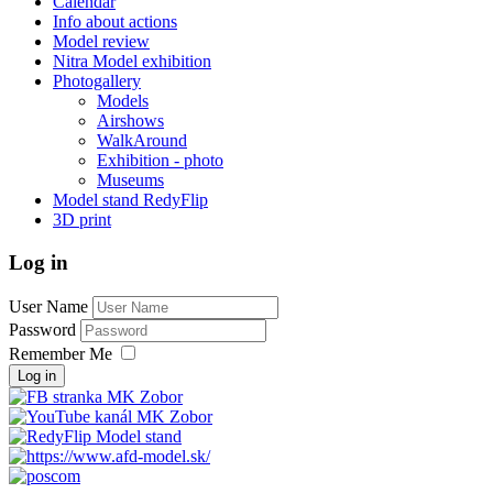
Calendar
Info about actions
Model review
Nitra Model exhibition
Photogallery
Models
Airshows
WalkAround
Exhibition - photo
Museums
Model stand RedyFlip
3D print
Log in
User Name
Password
Remember Me
Log in