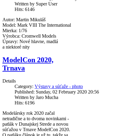
Written by Super User
Hits: 6146
Autor: Martin Mikuláš
Model: Mark VIII The International
Mierka: 1/76
Výrobca: Cromwell Models
Úpravy: Nové hlavne, madlá
a niektoré nity
ModelCon 2020,
Trnava
Details
Category:
Výstavy a súťaže - photo
Published: Sunday, 02 February 2020 20:56
Written by Jaro Mucha
Hits: 6196
Modelársky rok 2020 začal
netradične a to dvoma novinkami -
patlák v Dunajskej Strede a novou
súťažou v Trnave ModelCon 2020.
O patláku článok je už tu, takže sa