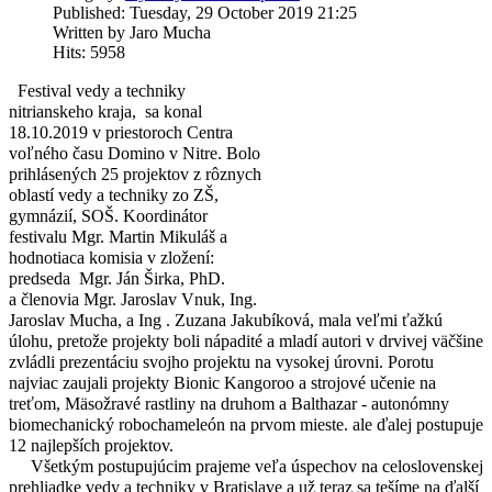
Published: Tuesday, 29 October 2019 21:25
Written by Jaro Mucha
Hits: 5958
  Festival vedy a techniky 
nitrianskeho kraja,  sa konal 
18.10.2019 v priestoroch Centra 
voľného času Domino v Nitre. Bolo 
prihlásených 25 projektov z rôznych 
oblastí vedy a techniky zo ZŠ, 
gymnázií, SOŠ.
 Koordinátor 
festivalu Mgr. Martin Mikuláš a 
hodnotiaca komisia v zložení: 
predseda  Mgr. Ján Širka, PhD. 
a členovia Mgr. Jaroslav Vnuk, Ing. 
Jaroslav Mucha, a Ing . Zuzana Jakubíková, mala veľmi ťažkú 
úlohu, pretože projekty boli nápadité a mladí autori v drvivej väčšine 
zvládli prezentáciu svojho projektu na vysokej úrovni. Porotu 
najviac zaujali projekty Bionic Kangoroo a strojové učenie na 
treťom, Mäsožravé rastliny na druhom a Balthazar - autonómny 
biomechanický robochameleón na prvom mieste. ale ďalej postupuje 
12 najlepších projektov.
     Všetkým postupujúcim prajeme veľa úspechov na celoslovenskej 
 Vybrať 
prehliadke vedy a techniky v Bratislave a už teraz sa tešíme na ďalší 