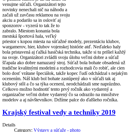
venujme súťaži. Organizátori tejto
novinky nenechali nič na náhodu a
začali už zavčasu reklamou na svoju
akciu a podarilo sa in osloviť aj
sponzorov - vyzerá to tak že to
zabralo. Miestom konania bola
mestská športová hala, veľký
priestor s kopou miesta na súťažné modely, prezentáciu klubov,
wargamerov, hier, klubov vojenskej histórie atď. Neďaleko haly
bola pristavená aj ťažká hasičská technika, takže si tu prišiel každý
na svoje. Organizátori zvládli svoju úlohu veľmi dobre a súťaž
šľapala ako dobre namazaný stroj. Súťaž bola bohate obsadená už
tradične kvalitnými modelmi a rozhodcovia mali čo robiť, ale cien
bolo dosť vrátane špeciálok, takže kopec ľudí odchádzal s nejakým
ocenením. Náš klub bol bohate zastúpený ako v súťaži tak aj
klubový stôl a čo sa týka ocenení, neodchádzali sme naprázdno.
Celkovo možno hodnotiť tento prvý ročník ako vydarený a
organizačne veľmi dobre vydarený čo sa odrazilo na množstve
modelov a aj návštevníkov. Držíme palce do ďalšieho ročníka.
Krajský festival vedy a techniky 2019
Details
Category:
Výstavy a súťaže - photo