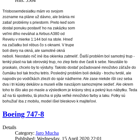
Hits: 5504
Tristoosemdesiatku mám vo svojom 
zozname na pláne už dávno, ale bránia mi 
zatiaľ problémy s priestorm. Preto keď som 
dostal ponuku postaviť ho na zakázku som 
veľmi dlho neváhal a Airbus A380 od 
Revelu v mierke 1:144 bol na stole. Hneď 
na začiatku bol rébus čo s oknami. V trupe 
boli diery na okná, ale samotné okná 
neboli. Neostalo nič iné iba okienka zatmeliť. Ďalší problém bol samotný trup - 
tenký plast na tak obrovský trup, no zlep tieto dve časti k sebe. Neustále to 
praskalo, chcelo by to výstuhy. Takisto dostať požadované množstvo záťaže do 
čumáku bol tak trochu tetris. Posledný problém boli dekály - trochu tvrdé, ale 
napodiv po vodičkách zliezli do spár nádherne. Ale zase niekde išli cez seba 
dva i tri kúsky dekálov a museli ešte navzájom samozrejme sedieť. Ale okrem 
toho to išlo ako po masle a výsledkom je krásny stroj a pekný kus nábytku. Teda 
až na tú spotrebu, tá plocha si pýta veľké množstvo farby a laku. Fotky sú 
bohužiaľ iba z mobilu, model išiel bleskovo k majiteľovi.
Boeing 747-8
Details
Category:
Jaro Mucha
Published: Wednesday, 15 April 2020 22:01