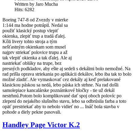
Written by Jaro Mucha
Hits: 6282
Boeing 747-8 od Zvezdy v mierke
1:144 ma hodne potrápil. Nedal sa
použiť klasický postup vlepiť
okienka, zlepiť trup a tradá ďalej.
Kôli livery tohto stroja a tým
nešťastným okienkam som musel
najprv striekať polovice trupu a až
tak vlepiť okienka a tak ďalej. Ale aj
nastriekať oblúky na trupe, bez
presných podkladov, aby ešte aj sedeli s dekálmi bolo nemožné. Na
rad prišla oprava striekania po aplikácii dekálov, lebo iba tak to bolo
možné zladiť. Ale vymaskovať cez dekály aj keď prelakované
klasickou páskou sa nedá, lebo páska ich strhne. Na rad došli
samolepiace kancalárske poznámkové bločky - tie už dekál
nestrhnú.Potom bolo komplikované dať spoj oboch polovíc po
zlepení do nejakého slušného stavu, lebo sa odbrúsila farba a toto
opäť prestriekať aby to nebolo vidieť no ... Ináč bola stavba v
pohode a diely pekne pasovali.
Handley Page Victor K.2