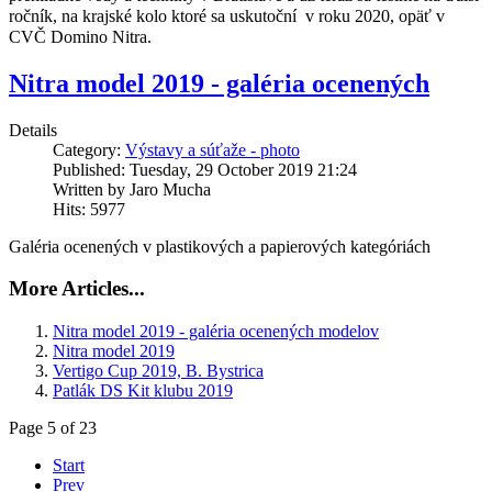
dvanásť 
ročník, na krajské kolo ktoré sa uskutoční  v roku 2020, opäť v 
projektov, 
CVČ Domino Nitra.
ktoré 
postúpia 
Nitra model 2019 - galéria ocenených
ďalej  
do 
Details
celoslovenskej 
Category:
Výstavy a súťaže - photo
prehliadky 
Published: Tuesday, 29 October 2019 21:24
bolo 
Written by Jaro Mucha
náročné, 
Hits: 5977
pretože 
všetky 
Galéria ocenených v plastikových a papierových kategóriách
projekty 
mali 
More Articles...
ako 
sa 
Nitra model 2019 - galéria ocenených modelov
hovorí 
Nitra model 2019
" 
Vertigo Cup 2019, B. Bystrica
niečo 
Patlák DS Kit klubu 2019
do 
seba" 
Page 5 of 23
-  
Start
jednoducho, 
Prev
nápady 