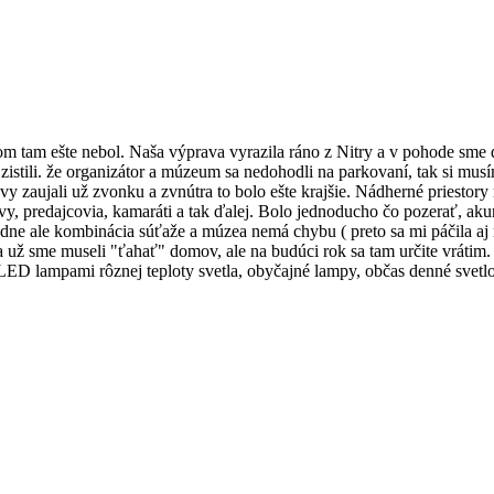
m tam ešte nebol. Naša výprava vyrazila ráno z Nitry a v pohode sme d
stili. že organizátor a múzeum sa nedohodli na parkovaní, tak si musí
ovy zaujali už zvonku a zvnútra to bolo ešte krajšie. Nádherné priestor
y, predajcovia, kamaráti a tak ďalej. Bolo jednoducho čo pozerať, aku
ne ale kombinácia súťaže a múzea nemá chybu ( preto sa mi páčila a
o a už sme museli "ťahať" domov, ale na budúci rok sa tam určite vráti
ED lampami rôznej teploty svetla, obyčajné lampy, občas denné svetlo -