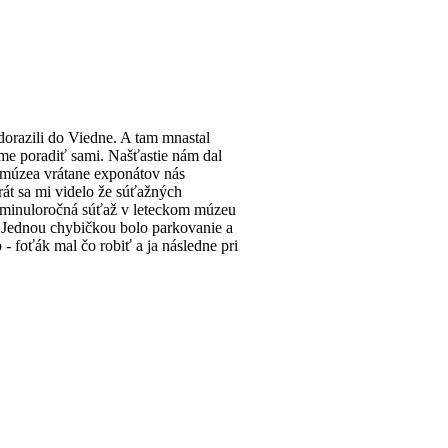
orazili do Viedne. A tam mnastal
me poradiť sami. Našťastie nám dal
y múzea vrátane exponátov nás
rát sa mi videlo že súťažných
j minuloročná súťaž v leteckom múzeu
m. Jednou chybičkou bolo parkovanie a
 foťák mal čo robiť a ja následne pri