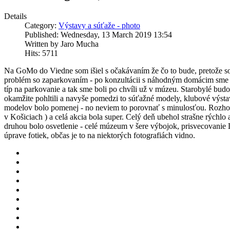
Details
Category:
Výstavy a súťaže - photo
Published: Wednesday, 13 March 2019 13:54
Written by Jaro Mucha
Hits: 5711
Na GoMo do Viedne som išiel s očakávaním že čo to bude, pretože so
problém so zaparkovaním - po konzultácii s náhodným domácim sme zi
típ na parkovanie a tak sme boli po chvíli už v múzeu. Starobylé bud
okamžite pohltili a navyše pomedzi to súťažné modely, klubové výstav
modelov bolo pomenej - no neviem to porovnať s minulosťou. Rozhod
v Košiciach ) a celá akcia bola super. Celý deň ubehol strašne rýchl
druhou bolo osvetlenie - celé múzeum v šere výbojok, prisvecovanie L
úprave fotiek, občas je to na niektorých fotografiách vidno.