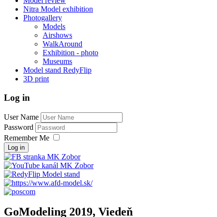
Model review
Nitra Model exhibition
Photogallery
Models
Airshows
WalkAround
Exhibition - photo
Museums
Model stand RedyFlip
3D print
Log in
User Name
Password
Remember Me
Log in
GoModeling 2019, Viedeň