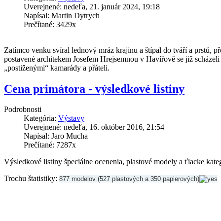
Uverejnené: nedeľa, 21. január 2024, 19:18
Napísal: Martin Dytrych
Prečítané: 3429x
Zatímco venku svíral lednový mráz krajinu a štípal do tváří a prstů, 
postavené architekem Josefem Hrejsemnou v Havířově se již scházeli mo
„postiženými“ kamarády a přáteli.
Cena primátora - výsledkové listiny
Podrobnosti
Kategória:
Výstavy
Uverejnené: nedeľa, 16. október 2016, 21:54
Napísal: Jaro Mucha
Prečítané: 7287x
Výsledkové listiny špeciálne ocenenia, plastové modely a ťiacke kate
Trochu štatistiky:
877 modelov (527 plastových a 350 papierových)