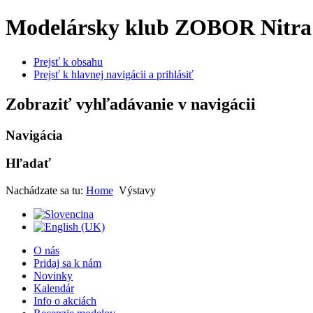
Modelársky klub ZOBOR Nitra
Prejsť k obsahu
Prejsť k hlavnej navigácii a prihlásiť
Zobraziť vyhľadávanie v navigácii
Navigácia
Hľadať
Nachádzate sa tu:
Home
Výstavy
O nás
Pridaj sa k nám
Novinky
Kalendár
Info o akciách