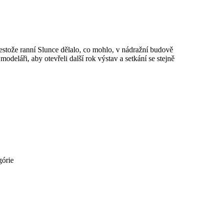
přestože ranní Slunce dělalo, co mohlo, v nádražní budově
deláři, aby otevřeli další rok výstav a setkání se stejně
górie