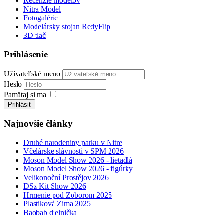
Recenzie modelov
Nitra Model
Fotogalérie
Modelársky stojan RedyFlip
3D tlač
Prihlásenie
Užívateľské meno
Heslo
Pamätaj si ma
Prihlásiť
Najnovšie články
Druhé narodeniny parku v Nitre
Včelárske slávnosti v SPM 2026
Moson Model Show 2026 - lietadlá
Moson Model Show 2026 - figúrky
Velikonoční Prostějov 2026
DSz Kit Show 2026
Hrmenie pod Zoborom 2025
Plastiková Zima 2025
Baobab dielnička