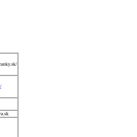
ranky.sk/
/
va.sk