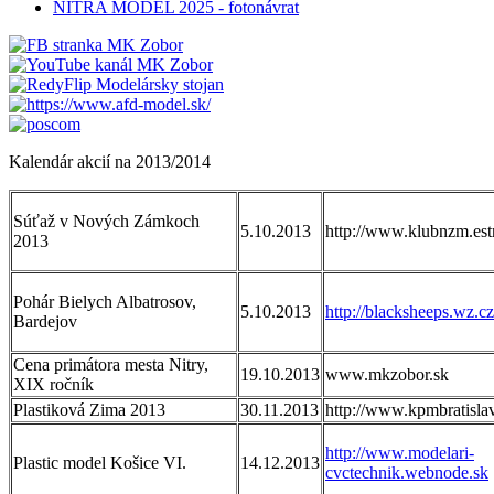
NITRA MODEL 2025 - fotonávrat
Kalendár akcií na 2013/2014
Súťaž v Nových Zámkoch
5.10.2013
http://www.klubnzm.est
2013
Pohár Bielych Albatrosov,
5.10.2013
http://blacksheeps.wz.cz
Bardejov
Cena primátora mesta Nitry,
19.10.2013
www.mkzobor.sk
XIX ročník
Plastiková Zima 2013
30.11.2013
http://www.kpmbratisla
http://www.modelari-
Plastic model Košice VI.
14.12.2013
cvctechnik.webnode.sk