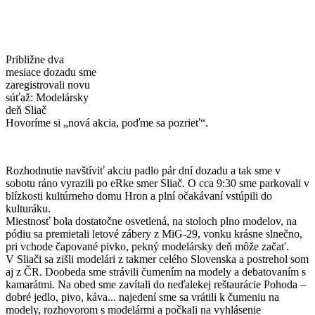
Približne dva
mesiace dozadu sme
zaregistrovali novu
súťaž: Modelársky
deň Sliač
Hovoríme si „nová akcia, poďme sa pozrieť“.
Rozhodnutie navštíviť akciu padlo pár dní dozadu a tak sme v
sobotu ráno vyrazili po eRke smer Sliač. O cca 9:30 sme parkovali v
blízkosti kultúrneho domu Hron a plní očakávaní vstúpili do
kulturáku.
Miestnosť bola dostatočne osvetlená, na stoloch plno modelov, na
pódiu sa premietali letové zábery z MiG-29, vonku krásne slnečno,
pri vchode čapované pivko, pekný modelársky deň môže začať.
V Sliači sa zišli modelári z takmer celého Slovenska a postrehol som
aj z ČR. Doobeda sme strávili čumením na modely a debatovaním s
kamarátmi. Na obed sme zavítali do neďalekej reštaurácie Pohoda –
dobré jedlo, pivo, káva... najedení sme sa vrátili k čumeniu na
modely, rozhovorom s modelármi a počkali na vyhlásenie