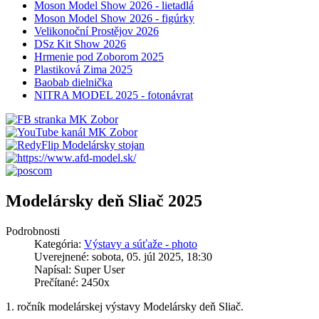
Moson Model Show 2026 - lietadlá
Moson Model Show 2026 - figúrky
Velikonoční Prostějov 2026
DSz Kit Show 2026
Hrmenie pod Zoborom 2025
Plastiková Zima 2025
Baobab dielnička
NITRA MODEL 2025 - fotonávrat
Modelársky deň Sliač 2025
Podrobnosti
Kategória:
Výstavy a súťaže - photo
Uverejnené: sobota, 05. júl 2025, 18:30
Napísal: Super User
Prečítané: 2450x
1. ročník modelárskej výstavy Modelársky deň Sliač.