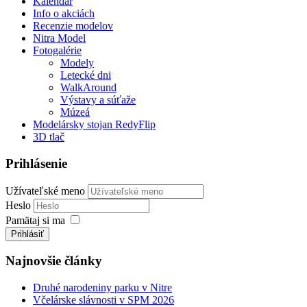
Kalendár
Info o akciách
Recenzie modelov
Nitra Model
Fotogalérie
Modely
Letecké dni
WalkAround
Výstavy a súťaže
Múzeá
Modelársky stojan RedyFlip
3D tlač
Prihlásenie
Užívateľské meno
Heslo
Pamätaj si ma
Prihlásiť
Najnovšie články
Druhé narodeniny parku v Nitre
Včelárske slávnosti v SPM 2026