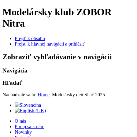
Modelársky klub ZOBOR
Nitra
Prejsť k obsahu
Prejsť k hlavnej navigácii a prihlásiť
Zobraziť vyhľadávanie v navigácii
Navigácia
Hľadať
Nachádzate sa tu:
Home
Modelársky deň Sliač 2025
O nás
Pridaj sa k nám
Novinky