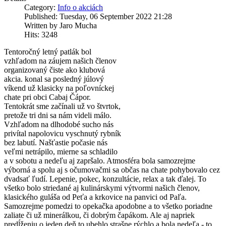
Category:
Info o akciách
Published: Tuesday, 06 September 2022 21:28
Written by Jaro Mucha
Hits: 3248
Tentoročný letný patlák bol
vzhľadom na záujem našich členov
organizovaný čiste ako klubová
akcia. konal sa posledný júlový
víkend už klasicky na poľovníckej
chate pri obci Cabaj Čápor.
Tentokrát sme začínali už vo štvrtok,
pretože tri dni sa nám videli málo.
Vzhľadom na dlhodobé sucho nás
privítal napolovicu vyschnutý rybník
bez labutí. Našťastie počasie nás
veľmi netrápilo, mierne sa schladilo
a v sobotu a nedeľu aj zapršalo. Atmosféra bola samozrejme
výborná a spolu aj s očumovačmi sa občas na chate pohybovalo cez
dvadsať ľudí. Lepenie, pokec, konzultácie, relax a tak ďalej. To
všetko bolo striedané aj kulinárskymi výtvormi našich členov,
klasického guláša od Peťa a krkovice na panvici od Paľa.
Samozrejme pomedzi to opekačka apodobne a to všetko poriadne
zaliate či už minerálkou, či dobrým čapákom. Ale aj napriek
predĺženiu o jeden deň to ubehlo strašne rýchlo a bola nedeľa - to