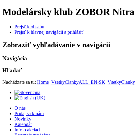
Modelársky klub ZOBOR Nitra
Prejsť k obsahu
Prejsť k hlavnej navigácii a prihlásiť
Zobraziť vyhľadávanie v navigácii
Navigácia
Hľadať
Nachádzate sa tu:
Home
VsetkyClankyALL_EN-SK
VsetkyClanky
O nás
Pridaj sa k nám
Novinky
Kalendár
Info o akciách