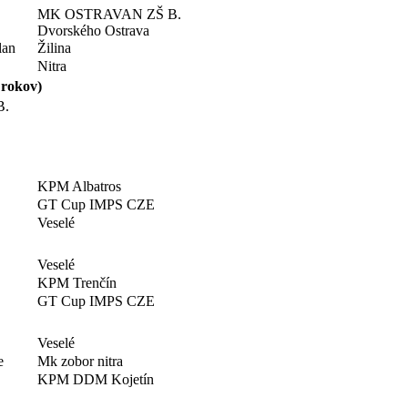
MK OSTRAVAN ZŠ B.
Dvorského Ostrava
lan
Žilina
Nitra
 rokov)
B.
KPM Albatros
GT Cup IMPS CZE
Veselé
Veselé
KPM Trenčín
GT Cup IMPS CZE
Veselé
e
Mk zobor nitra
KPM DDM Kojetín