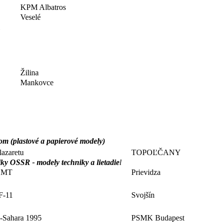
KPM Albatros
Veselé
Žilina
Mankovce
m (plastové a papierové modely)
lazaretu
TOPOĽČANY
ky OSSR - modely techniky a lietadie
l
8 MT
Prievidza
F-11
Svojšín
e-Sahara 1995
PSMK Budapest