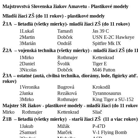
Majstrovstvá Slovenska žiakov Amavetu - Plastikové modely
Mladší žiaci ZŠ (do 11 rokov) - plastikové modely
Ž1A – lietadlá (všetky mierky)- mladší žiaci ZŠ (do 11 rokov)
1
Lukaš
Tamasfi
Jas 39 C
2
Martin
Dobček
USN E-2C Hawkeye
3
Marián
Ondráš
Spitfire Mk IX
Ž2A – vojenská technika (všetky mierky) - mladší žiaci ZŠ (do 1
1
Mirko
Rothmajer
Kettenkrad
2
Daniel
Švolik
Tiger E
3
Nicolas
Dobček
M46 Patton
Ž3A – ostatné (autá, civilná technika, diorámy, lode, figúrky atď.)
rokov)
1
Veronika
Bugrová
Krokodíl
2
Janka
Rezáková
Tyrannosaurus
3
Mirko
Rothmajer
King Tiger a SU-152
Majster SR žiakov - plastikové modely - mladší žiaci (do 11 rokov
Mirko
Rothmajer
Kettenkrad
Sliač
Ž1B – lietadlá (všetky mierky) - starší žiaci ZŠ (11 a viac rokov)
1
Jakub
Mižák
P-47D
2
Samuel
Marček
V-1 Flying Bomb