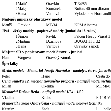
1
Matúš
Oravkin
T-34/85
2
Matej
Komárek
Bofors 40 mm dioráma
3
Hana
Varhová
Vylodenie v Normandii
Najlepší juniorský plastikový model
Matúš
Oravkin
MT-34
KPM Albatros
JPa1 - všetky modely - papierové modely (juniori do 18 rokov)
1
Šimon
Pavlík
Falcon Heavy Viasat-3
2
Martina
Dzianová
BUGATTI T-32
3
Hana
Vargová
Oravský zámok
Majster SR v papierovom modelárstve - juniori
Hana
Vargová
Oravský zámok
Špeciálky
Medic models - Memoriál Jozefa Horňáka - modely s červeným krížo
Peter
Hano
Cesta do 
Cena veliteľa 12. mechanizovaného práporu - najlepší model techni
Milan
Okenka
Mil Mi-
Memoriál Dušna Beňa - najlepší model 1/24 - 1/32
Vladimír
Krcho
F-14B V
Memoriál Juraja Ondrejčeka - najlepší model bojovej techniky
Kertész
Zsolt
Lulubell