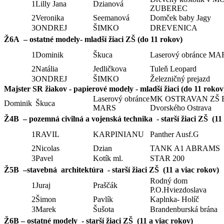
1
Lilly Jana
Dzianová
ZUBEREC
2
Veronika
Seemanová
Domček baby Jagy
3
ONDREJ
ŠIMKO
DREVENICA
Ž6A – ostatné modely- mladší žiaci ZŠ (do 11 rokov)
1
Dominik
Škuca
Laserový obránce MA
2
Natália
Jedličkova
Tuleň Leopard
3
ONDREJ
ŠIMKO
Železničný prejazd
Majster SR žiakov - papierové modely - mladší žiaci (do 11 rokov
Laserový obránce
MK OSTRAVAN ZŠ 
Dominik
Škuca
MARS
Dvorského Ostrava
Ž4B – pozemná civilná a vojenská technika - starší žiaci ZŠ (11 
1
RAVIL
KARPINIANU
Panther Ausf.G
2
Nicolas
Dzian
TANK A1 ABRAMS
3
Pavel
Kotík ml.
STAR 200
Ž5B –stavebná architektúra - starší žiaci ZŠ (11 a viac rokov)
Rodný dom
1
Juraj
Praščák
P.O.Hviezdoslava
2
Šimon
Pavlík
Kaplnka- Holíč
3
Marek
Šušota
Brandenburská brána
Ž6B – ostatné modely - starší žiaci ZŠ (11 a viac rokov)