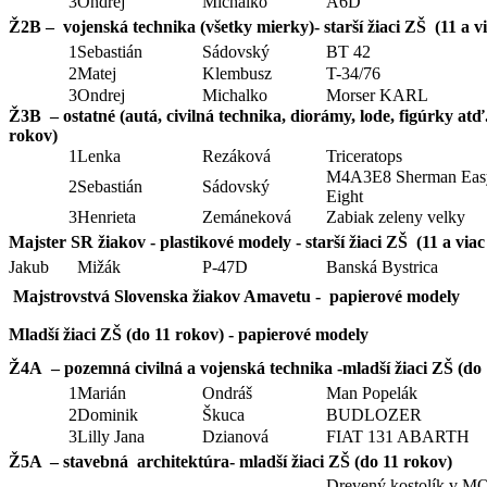
3
Ondrej
Michalko
A6D
Ž2B – vojenská technika (všetky mierky)- starší žiaci ZŠ (11 a v
1
Sebastián
Sádovský
BT 42
2
Matej
Klembusz
T-34/76
3
Ondrej
Michalko
Morser KARL
Ž3B – ostatné (autá, civilná technika, diorámy, lode, figúrky atď.)
rokov)
1
Lenka
Rezáková
Triceratops
M4A3E8 Sherman Eas
2
Sebastián
Sádovský
Eight
3
Henrieta
Zemáneková
Zabiak zeleny velky
Majster SR žiakov - plastikové modely - starší žiaci ZŠ (11 a via
Jakub
Mižák
P-47D
Banská Bystrica
Majstrovstvá Slovenska žiakov Amavetu - papierové modely
Mladší žiaci ZŠ (do 11 rokov) - papierové modely
Ž4A – pozemná civilná a vojenská technika -mladší žiaci ZŠ (do
1
Marián
Ondráš
Man Popelák
2
Dominik
Škuca
BUDLOZER
3
Lilly Jana
Dzianová
FIAT 131 ABARTH
Ž5A – stavebná architektúra- mladší žiaci ZŠ (do 11 rokov)
Drevený kostolík v 