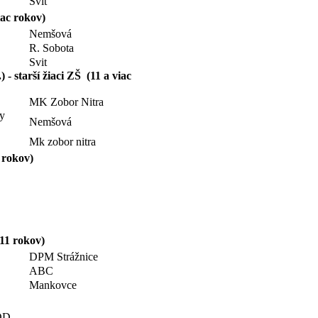
Svit
iac rokov)
Nemšová
R. Sobota
Svit
 - starší žiaci ZŠ (11 a viac
MK Zobor Nitra
y
Nemšová
Mk zobor nitra
c rokov)
 11 rokov)
DPM Strážnice
ABC
Mankovce
MOD