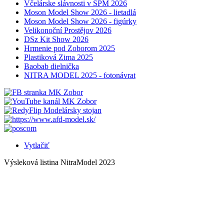
Včelárske slávnosti v SPM 2026
Moson Model Show 2026 - lietadlá
Moson Model Show 2026 - figúrky
Velikonoční Prostějov 2026
DSz Kit Show 2026
Hrmenie pod Zoborom 2025
Plastiková Zima 2025
Baobab dielnička
NITRA MODEL 2025 - fotonávrat
Vytlačiť
Výsleková listina NitraModel 2023