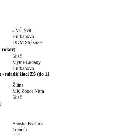
CVČ Svit
Hurbanovo
DDM Strážnice
1 rokov)
Sliač
Mytne Ludany
Hurbanovo
 - mladší žiaci ZŠ (do 11
Žilina
MK Zobor Nitra
Sliač
)
Banská Bystrica
Trenčín