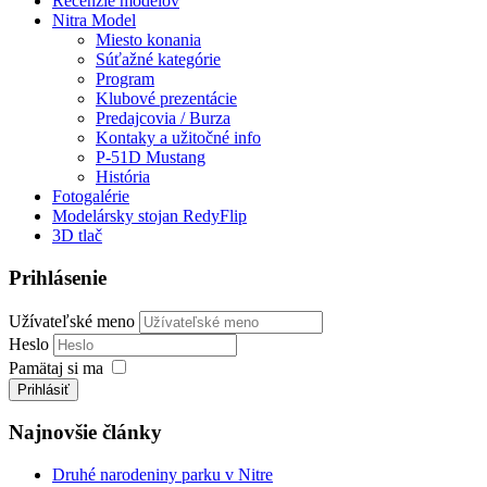
Recenzie modelov
Nitra Model
Miesto konania
Súťažné kategórie
Program
Klubové prezentácie
Predajcovia / Burza
Kontaky a užitočné info
P-51D Mustang
História
Fotogalérie
Modelársky stojan RedyFlip
3D tlač
Prihlásenie
Užívateľské meno
Heslo
Pamätaj si ma
Prihlásiť
Najnovšie články
Druhé narodeniny parku v Nitre