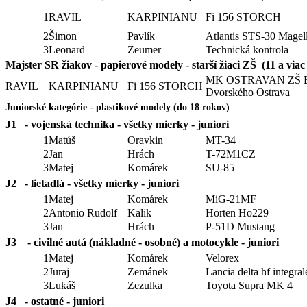
1
RAVIL
KARPINIANU
Fi 156 STORCH
2
Šimon
Pavlík
Atlantis STS-30 Magel
3
Leonard
Zeumer
Technická kontrola
Majster SR žiakov - papierové modely - starší žiaci ZŠ (11 a viac
MK OSTRAVAN ZŠ 
RAVIL
KARPINIANU
Fi 156 STORCH
Dvorského Ostrava
Juniorské kategórie - plastikové modely (do 18 rokov)
J1 - vojenská technika - všetky mierky - juniori
1
Matúš
Oravkin
MT-34
2
Jan
Hrách
T-72M1CZ
3
Matej
Komárek
SU-85
J2 - lietadlá - všetky mierky - juniori
1
Matej
Komárek
MiG-21MF
2
Antonio Rudolf
Kalik
Horten Ho229
3
Jan
Hrách
P-51D Mustang
J3 - civilné autá (nákladné - osobné) a motocykle - juniori
1
Matej
Komárek
Velorex
2
Juraj
Zemánek
Lancia delta hf integral
3
Lukáš
Zezulka
Toyota Supra MK 4
J4 - ostatné - juniori