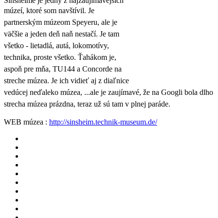
Sinsheime je jedný z najzaujímavejších
múzeí, ktoré som
navštívil. Je
partnerským múzeom Speyeru, ale je
väčšie a jeden deň naň nestačí. Je tam
všetko - lietadlá, autá, lokomotívy,
technika, proste všetko. Ťahákom je,
aspoň pre mňa, TU144 a Concorde na
streche múzea. Je ich vidieť aj z diaľnice
vedúcej neďaleko múzea, ...ale je zaujímavé, že na Googli bola dlho
strecha múzea prázdna, teraz už sú tam v plnej paráde.
WEB múzea :
http://sinsheim.technik-museum.de/