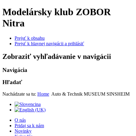
Modelársky klub ZOBOR
Nitra
Prejsť k obsahu
Prejsť k hlavnej navigácii a prihlásiť
Zobraziť vyhľadávanie v navigácii
Navigácia
Hľadať
Nachádzate sa tu:
Home
Auto & Technik MUSEUM SINSHEIM
O nás
Pridaj sa k nám
Novinky