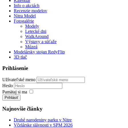
Kalendár
Info o akciách
Recenzie modelov
Nitra Model
Fotogalérie
Modely
Letecké dni
WalkAround
Výstavy a súťaže
Múzeá
Modelársky stojan RedyFlip
3D tlač
Prihlásenie
Užívateľské meno
Heslo
Pamätaj si ma
Prihlásiť
Najnovšie články
Druhé narodeniny parku v Nitre
Včelárske slávnosti v SPM 2026