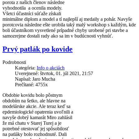
porota z našich členov následne
vyhodnotila a ocenila modely.
Všetci účastníci súťaže získali
minimálne diplom a model a tí najlepší aj medaily a pohár. Navyše
porotcovia následne ešte urobila taký malý workshop s každým, kde
boli účastníkom vysvetlené prípadné chyby urobené pri stavbe a
samozrejme dostali rady ako sa im v budúcnosti vyhnúť.
Prvý patlák po kovide
Podrobnosti
Kategória:
Info o akciách
Uverejnené: štvrtok, 01. júl 2021, 21:57
Napísal: Jaro Mucha
Prečítané: 4755x
Obdobie kovidu bolo pôstnym
obdobím na šetko, ale hlavne na
modelárske akcie. Ale teraz keď sa
epdemiologické opatrenia uvoľnili a
navyše dobrý kamarát Miro zahlásil
že má chatu v Starej Turej a je
potrebné otestovať jej spôsobilosť
na patláky bolo rozhodnuté. Dali