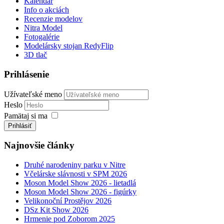
Kalendár
Info o akciách
Recenzie modelov
Nitra Model
Fotogalérie
Modelársky stojan RedyFlip
3D tlač
Prihlásenie
Užívateľské meno
Heslo
Pamätaj si ma
Prihlásiť
Najnovšie články
Druhé narodeniny parku v Nitre
Včelárske slávnosti v SPM 2026
Moson Model Show 2026 - lietadlá
Moson Model Show 2026 - figúrky
Velikonoční Prostějov 2026
DSz Kit Show 2026
Hrmenie pod Zoborom 2025