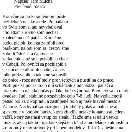
Napísal: Jaro Mucha
Prečítané: 5507x
Konečne sa po karanténnom pôste
rozbiehajú nejaké akcie. Po patláku
vo Svite som si ani nevybaľoval
"fidlátka" a rovno som nechal
zbalené na náš patlák. Konečne
padol piatok, kolega zatrúbil pred
barákom, nalodi som sa, cestov sme
zobrali "šteňa" a čapovacie
zariadenie a už sme pristáli na chate
v Cabaji. Poľovníci sa pochlapili a
čiastočne skultúrnili chatu, čo nás
milo prekvapilo a tak sme sa pustili
do práce - rozostaviť stoly pre všetkých a pustiť sa do práce.
Postupne sa počas troch dní schádzali a odchádzali patlači a
priaznivci a nálada počas patláku bola výborná. Premlelo sa tu okolo
dvadsať ľudí, stabilne prespávalookolo 7-8 ľudí. Najvzdialenejší
patlač bol až z Popradu a zastúpené bolo aj naše hlavné mesto a
Záhorie. Nechýbal samozrejme aj tradičný guláš a mali sme aj
spestrenie v podobe búrky, ktorá zhodila nejaké konáre a aj jedem
väčší, ktorý zatarasil vstup do areálu. Takže sme si užili všetko
možné, ale aj tak bol njadôležitejší ten kľud a modelárska atmosféra
- ohromný relax strávený pri lepení modelov. Tak už sa tešíme na