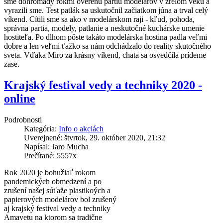
sme dohromady rokmi overenú partiu modelárov v zrelom veku a
vyrazili sme. Test patlák sa uskutočnil začiatkom júna a trval celý
víkend. Cítili sme sa ako v modelárskom raji - kľud, pohoda,
správna partia, modely, patlanie a neskutočné kuchárske umenie
hostiteľa. Po dlhom pôste takáto modelárska hostina padla veľmi
dobre a len veľmi ťažko sa nám odchádzalo do reality skutočného
sveta. Vďaka Miro za krásny víkend, chata sa osvedčila prídeme
zase.
Krajský festival vedy a techniky 2020 -
online
Podrobnosti
Kategória:
Info o akciách
Uverejnené: štvrtok, 29. október 2020, 21:32
Napísal: Jaro Mucha
Prečítané: 5557x
Rok 2020 je bohužiaľ rokom
pandemických obmedzení a po
zrušení našej súťaže plastikoých a
papierových modelárov bol zrušený
aj krajský festival vedy a techniky
Amavetu na ktorom sa tradične