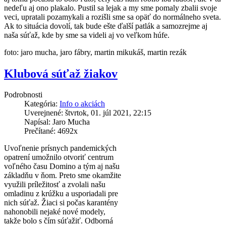
nedeľu aj ono plakalo. Pustil sa lejak a my sme pomaly zbalii svoje
veci, upratali pozamykali a rozišli sme sa opäť do normálneho sveta.
Ak to situácia dovolí, tak bude ešte ďalší patlák a samozrejme aj
naša súťaž, kde by sme sa videli aj vo veľkom húfe.
foto: jaro mucha, jaro fábry, martin mikukáš, martin rezák
Klubová súťaž žiakov
Podrobnosti
Kategória:
Info o akciách
Uverejnené: štvrtok, 01. júl 2021, 22:15
Napísal: Jaro Mucha
Prečítané: 4692x
Uvoľnenie prísnych pandemických
opatrení umožnilo otvoriť centrum
voľného času Domino a tým aj našu
základňu v ňom. Preto sme okamžite
využili príležitosť a zvolali našu
omladinu z krúžku a usporiadali pre
nich súťaž. Žiaci si počas karantény
nahonobili nejaké nové modely,
takže bolo s čím súťažiť. Odborná