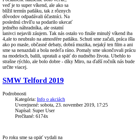
veď je to super víkend, ale ako sa
blížil termín patláku, tak z rôznych
dôvodov odpadávali účastníci. Na
poslednú chvíľu sa podarilo ukecať
jedného náhradníka, ale ostatní
lanivci nejavili záujem. Tak nás ostalo vo finále minulý víkend iba
4,ale to neubralo na atmosfére patláku. Schuti sme začali, práca išla
ako po masle, občasné debaty, dobrá muzika, nejaký ten film a ani
sme sa nenazdali a bola nedeľa ráno. Pomaly sme ukončovali prácu
na modeloch, balili, upratali a späť do nudného života. Ubehlo to
strašne rýchlo, ale bolo dobre - díky Miro, na ďalší ročník nás bude
určite viacej.
SMW Telford 2019
Podrobnosti
Kategória:
Info o akciách
Uverejnené: sobota, 23. november 2019, 17:25
Napísal: Super User
Prečítané: 6174x
Po roku sme sa opäť vydali na