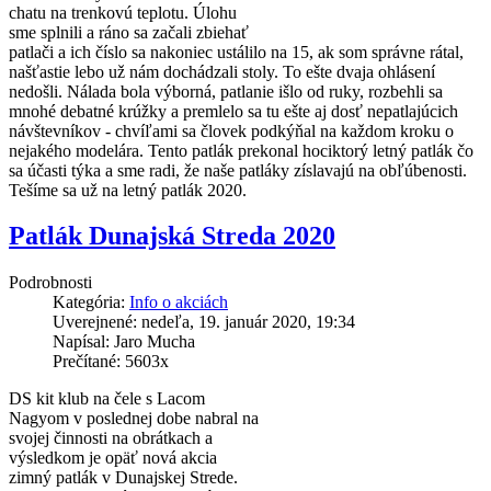
chatu na trenkovú teplotu. Úlohu
sme splnili a ráno sa začali zbiehať
patlači a ich číslo sa nakoniec ustálilo na 15, ak som správne rátal,
našťastie lebo už nám dochádzali stoly. To ešte dvaja ohlásení
nedošli. Nálada bola výborná, patlanie išlo od ruky, rozbehli sa
mnohé debatné krúžky a premlelo sa tu ešte aj dosť nepatlajúcich
návštevníkov - chvíľami sa človek podkýňal na každom kroku o
nejakého modelára. Tento patlák prekonal hociktorý letný patlák čo
sa účasti týka a sme radi, že naše patláky zíslavajú na obľúbenosti.
Tešíme sa už na letný patlák 2020.
Patlák Dunajská Streda 2020
Podrobnosti
Kategória:
Info o akciách
Uverejnené: nedeľa, 19. január 2020, 19:34
Napísal: Jaro Mucha
Prečítané: 5603x
DS kit klub na čele s Lacom
Nagyom v poslednej dobe nabral na
svojej činnosti na obrátkach a
výsledkom je opäť nová akcia
zimný patlák v Dunajskej Strede.