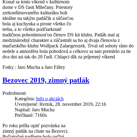
Konal sa tento víkend v kultúrnom
dome v DS časti Mliečany. Priestory
zrekonštruovaného kulturáku boli
ideálne na takýto patláčik a súčasťou
bola aj kuchynka a proste všetko čo
treba, a to všetko podčiarknuté
tradičnou pohostinnosťou členov DS kit klubu. Patlák mal aj
medzinárodný charakter a zúčastnili sa ho aj dvaja členovia z
maďarského klubu Wolfpack Zalaegerszek. Trval od soboty ráno do
nedele a atmosféra bola pohodová a celkovo sa tam premlelo za tie
dva dni asi tak do 20 ľudí. Chlapci dík za príjemný víkend
Fotky : Jaro Mucha a Jaro Fábry
Bezovec 2019, zimný patlák
Podrobnosti
Kategória:
Info o akciách
Uverejnené: štvrtok, 28. november 2019, 22:16
Napísal: Jaro Mucha
Prečítané: 7160x
Po roku prišla opäť pozvánka na
zimný patlák na chate na Bezovci.
Počiatočné nadšenie bolo veľké,