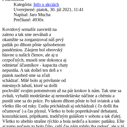
Kategória:
Info o akciách
Uverejnené: piatok, 30. júl 2021, 11:41
Napísal: Jaro Mucha
Prečítané: 4930x
Kovidový semafór zasvietil na
zaleno a tak sme neváhali a
okamžite sa zorganizoval náš prvý
patlák po dlhom pôste spôsobenom
pandémiou. Záujem bol obrovský
hlavne u našich členov, ale aj u
cezpoľných, museli sme dokonca aj
odmietať účastníkov - kapacita chaty
nepustila. A tak došiel ten deň a v
piatok naobed sme sa zčali
schádzať. Milé bolo aj privítanie od
miestnych labutí, ktoré sa došli
pochváliť svojim potomstvom až na pár krokov k nám. Tak sme sa
z
vítali, vybalili modelárske aj nemodelárske náčinie a chémiu a
pustili sme sa do práce. Po takom dlhom pôste to bol sviatok a tak
všetko išlo od ruky. Ľudia prichádzali aj odchádzali ( čo došli iba
očumovať ) a čas plynul. Všetko to bolo popretkávané debatami,
konzultáciami, prípitkami, tradičným gulášom v sobotu a tak ďalej.
Všetko to ubehlo strašne rýchlo a bola nedeľa a koniec patláku. Ešte
aj tomu počasiu to bolo ľúto, celý čas nám robilo iba radosť, ale v tú