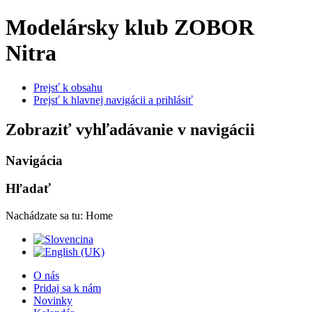
Modelársky klub ZOBOR
Nitra
Prejsť k obsahu
Prejsť k hlavnej navigácii a prihlásiť
Zobraziť vyhľadávanie v navigácii
Navigácia
Hľadať
Nachádzate sa tu:
Home
O nás
Pridaj sa k nám
Novinky