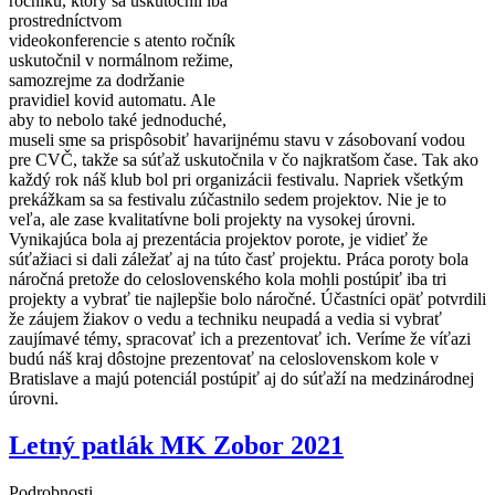
ročníku, ktorý sa uskutočnil iba
prostredníctvom
videokonferencie s atento ročník
uskutočnil v normálnom režime,
samozrejme za dodržanie
pravidiel kovid automatu. Ale
aby to nebolo také jednoduché,
museli sme sa prispôsobiť havarijnému stavu v zásobovaní vodou
pre CVČ, takže sa súťaž uskutočnila v čo najkratšom čase. Tak ako
každý rok náš klub bol pri organizácii festivalu. Napriek všetkým
prekážkam sa sa festivalu zúčastnilo sedem projektov. Nie je to
veľa, ale zase kvalitatívne boli projekty na vysokej úrovni.
Vynikajúca bola aj prezentácia projektov porote, je vidieť že
súťažiaci si dali záležať aj na túto časť projektu. Práca poroty bola
náročná pretože do celoslovenského kola mohli postúpiť iba tri
projekty a vybrať tie najlepšie bolo náročné. Účastníci opäť potvrdili
že záujem žiakov o vedu a techniku neupadá a vedia si vybrať
zaujímavé témy, spracovať ich a prezentovať ich. Veríme že víťazi
budú náš kraj dôstojne prezentovať na celoslovenskom kole v
Bratislave a majú potenciál postúpiť aj do súťaží na medzinárodnej
úrovni.
Letný patlák MK Zobor 2021
Podrobnosti