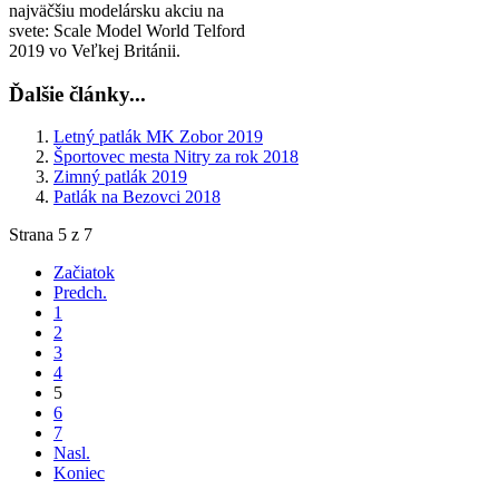
najväčšiu modelársku akciu na
svete: Scale Model World Telford
2019 vo Veľkej Británii.
Ďalšie články...
Letný patlák MK Zobor 2019
Športovec mesta Nitry za rok 2018
Zimný patlák 2019
Patlák na Bezovci 2018
Strana 5 z 7
Začiatok
Predch.
1
2
3
4
5
6
7
Nasl.
Koniec