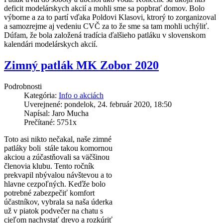
deficit modelárskych akcií a mohli sme sa popbrať domov. Bolo
výborne a za to partí vďaka Poldovi Klasovi, ktrorý to zorganizoval
a samozrejme aj vedeniu CVČ za to že sme sa tam mohli uchýliť.
Dúfam, že bola založená tradícia ďalšieho patláku v slovenskom
kalendári modelárskych akcií.
Zimný patlák MK Zobor 2020
Podrobnosti
Kategória:
Info o akciách
Uverejnené: pondelok, 24. február 2020, 18:50
Napísal: Jaro Mucha
Prečítané: 5751x
Toto asi nikto nečakal, naše zimné
patláky boli stále takou komornou
akciou a zúčastňovali sa väčšinou
členovia klubu. Tento ročník
prekvapil nbývalou návštevou a to
hlavne cezpoľných. Keďže bolo
potrebné zabezpečiť komfort
účastníkov, vybrala sa naša úderka
už v piatok podvečer na chatu s
cieľom nachystať drevo a rozkúriť