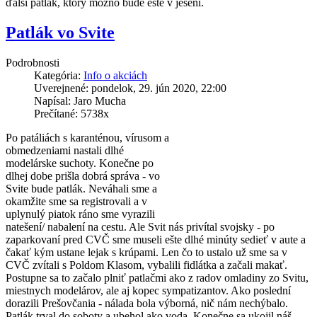
ďalší patlák, ktorý možno bude ešte v jeseni.
Patlák vo Svite
Podrobnosti
Kategória:
Info o akciách
Uverejnené: pondelok, 29. jún 2020, 22:00
Napísal: Jaro Mucha
Prečítané: 5738x
Po patáliách s karanténou, vírusom a
obmedzeniami nastali dlhé
modelárske suchoty. Konečne po
dlhej dobe prišla dobrá správa - vo
Svite bude patlák. Neváhali sme a
okamžite sme sa registrovali a v
uplynulý piatok ráno sme vyrazili
natešení/ nabalení na cestu. Ale Svit nás privítal svojsky - po
zaparkovaní pred CVČ sme museli ešte dlhé minúty sedieť v aute a
čakať kým ustane lejak s krúpami. Len čo to ustalo už sme sa v
CVČ zvítali s Poldom Klasom, vybalili fidlátka a začali makať.
Postupne sa to začalo plniť patlačmi ako z radov omladiny zo Svitu,
miestnych modelárov, ale aj kopec sympatizantov. Ako poslední
dorazili Prešovčania - nálada bola výborná, nič nám nechýbalo.
Patlák trval do soboty a ubehol ako voda. Konečne sa ukojil náš