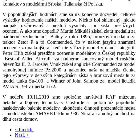
kontaktov s modelármi Srbska, Talianska či Poľska.
V popoludňajších hodinách sme sa už konečne dozvedeli celkové
výsledky hodnotenia našich modelov. Niekto bol sklamaný, niekto
naopak rozčarovaný a niektorí vysmiaty pri zisku prestížnych
ocenení. A ako sme dopadli? Martin Mikuláš získal zlatú medailu za
nádhernú vzducholoď Battey z roku 1895, bronzovú medailu za
traktor Zetor P a tri Commended, čo v našom jazyku znamená
ocenenie za najkrajší, aj keď nie víťazný model v danej kategórii.
Peter Hřib získal prestížne ocenenie modelárov z Českej republiky
“Best of Allied Aircraft“ za nádherne spracovaný model ruského
bitevníka IL-2. Jaroslav Vnuk získal anglické Commanded za model
samohybnej húfnice Pz.2000 a nakoniec naša najmladšia členka
tejto výpravy v detských kategóriách získala bronzovú medailu za
model tanku Su-100 a Winner of John Salmon za model lietadla
AVIA S-199 v mierke 1/72.
V nedeľu 10.11.2019 sme spoločne navštívili RAF múzeum
lietadiel a bojovej techniky v Cosforde a potom už popoludní
nasledovalo balenie modelov, ukončenie činnosti prezentácie mesta
a modelárskeho AMAVET klubu 936 Nitra a samotný odchod na
dlhú cestu domov.
< Predch.
Nasl. >