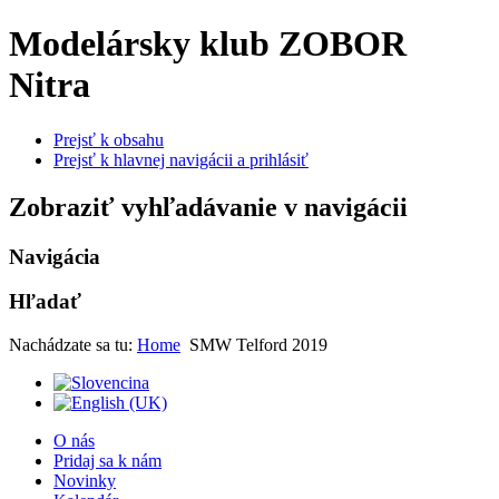
Modelársky klub ZOBOR
Nitra
Prejsť k obsahu
Prejsť k hlavnej navigácii a prihlásiť
Zobraziť vyhľadávanie v navigácii
Navigácia
Hľadať
Nachádzate sa tu:
Home
SMW Telford 2019
O nás
Pridaj sa k nám
Novinky