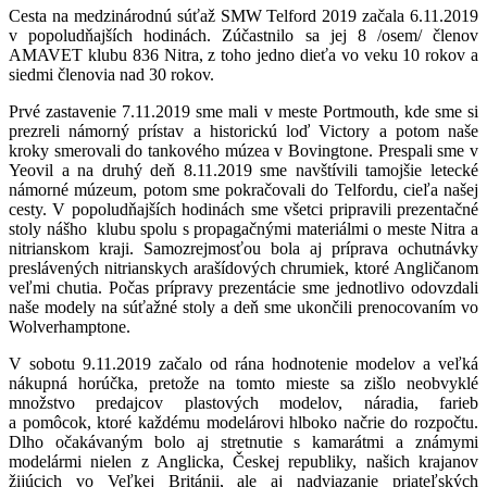
Cesta na medzinárodnú súťaž SMW Telford 2019 začala 6.11.2019
v popoludňajších hodinách. Zúčastnilo sa jej 8 /osem/ členov
AMAVET klubu 836 Nitra, z toho jedno dieťa vo veku 10 rokov a
siedmi členovia nad 30 rokov.
Prvé zastavenie 7.11.2019 sme mali v meste Portmouth, kde sme si
prezreli námorný prístav a historickú loď Victory a potom naše
kroky smerovali do tankového múzea v Bovingtone. Prespali sme v
Yeovil a na druhý deň 8.11.2019 sme navštívili tamojšie letecké
námorné múzeum, potom sme pokračovali do Telfordu, cieľa našej
cesty. V popoludňajších hodinách sme všetci pripravili prezentačné
stoly nášho klubu spolu s propagačnými materiálmi o meste Nitra a
nitrianskom kraji. Samozrejmosťou bola aj príprava ochutnávky
preslávených nitrianskych arašídových chrumiek, ktoré Angličanom
veľmi chutia. Počas prípravy prezentácie sme jednotlivo odovzdali
naše modely na súťažné stoly a deň sme ukončili prenocovaním vo
Wolverhamptone.
V sobotu 9.11.2019 začalo od rána hodnotenie modelov a veľká
nákupná horúčka, pretože na tomto mieste sa zišlo neobvyklé
množstvo predajcov plastových modelov, náradia, farieb
a pomôcok, ktoré každému modelárovi hlboko načrie do rozpočtu.
Dlho očakávaným bolo aj stretnutie s kamarátmi a známymi
modelármi nielen z Anglicka, Českej republiky, našich krajanov
žijúcich vo Veľkej Británii, ale aj nadviazanie priateľských