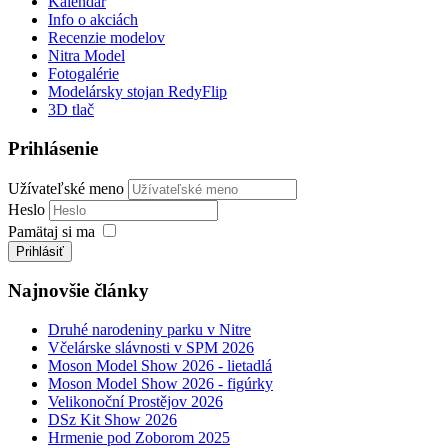
Kalendár
Info o akciách
Recenzie modelov
Nitra Model
Fotogalérie
Modelársky stojan RedyFlip
3D tlač
Prihlásenie
Užívateľské meno
Heslo
Pamätaj si ma
Prihlásiť
Najnovšie články
Druhé narodeniny parku v Nitre
Včelárske slávnosti v SPM 2026
Moson Model Show 2026 - lietadlá
Moson Model Show 2026 - figúrky
Velikonoční Prostějov 2026
DSz Kit Show 2026
Hrmenie pod Zoborom 2025