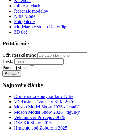
Kalendár
Info o akciách
Recenzie modelov
Nitra Model
Fotogalérie
Modelársky stojan RedyFlip
3D tlač
Prihlásenie
Užívateľské meno
Heslo
Pamätaj si ma
Prihlásiť
Najnovšie články
Druhé narodeniny parku v Nitre
Včelárske slávnosti v SPM 2026
Moson Model Show 2026 - lietadlá
Moson Model Show 2026 - figúrky
Velikonoční Prostějov 2026
DSz Kit Show 2026
Hrmenie pod Zoborom 2025