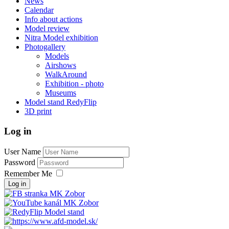
News
Calendar
Info about actions
Model review
Nitra Model exhibition
Photogallery
Models
Airshows
WalkAround
Exhibition - photo
Museums
Model stand RedyFlip
3D print
Log in
User Name
Password
Remember Me
Log in