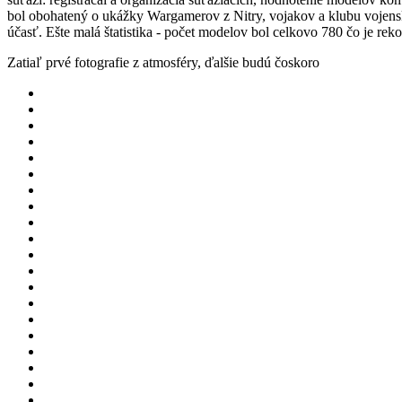
bol obohatený o ukážky Wargamerov z Nitry, vojakov a klubu vojenskej
účasť. Ešte malá štatistika - počet modelov bol celkovo 780 čo je rek
Zatiaľ prvé fotografie z atmosféry, ďalšie budú čoskoro