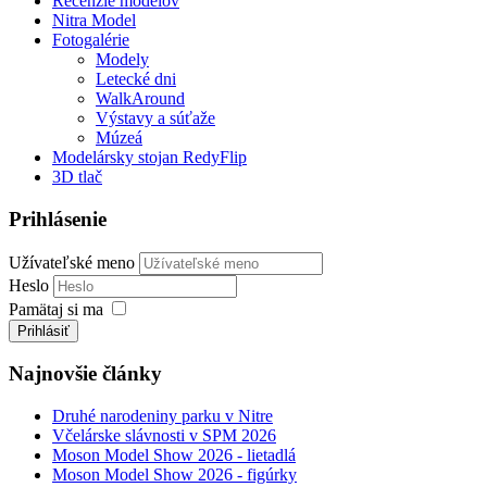
Recenzie modelov
Nitra Model
Fotogalérie
Modely
Letecké dni
WalkAround
Výstavy a súťaže
Múzeá
Modelársky stojan RedyFlip
3D tlač
Prihlásenie
Užívateľské meno
Heslo
Pamätaj si ma
Prihlásiť
Najnovšie články
Druhé narodeniny parku v Nitre
Včelárske slávnosti v SPM 2026
Moson Model Show 2026 - lietadlá
Moson Model Show 2026 - figúrky