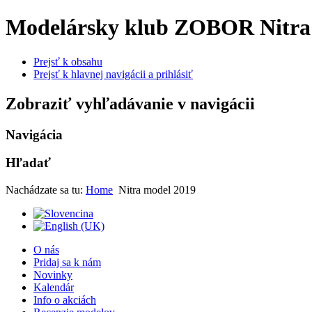
Modelársky klub ZOBOR Nitra
Prejsť k obsahu
Prejsť k hlavnej navigácii a prihlásiť
Zobraziť vyhľadávanie v navigácii
Navigácia
Hľadať
Nachádzate sa tu:
Home
Nitra model 2019
O nás
Pridaj sa k nám
Novinky
Kalendár
Info o akciách