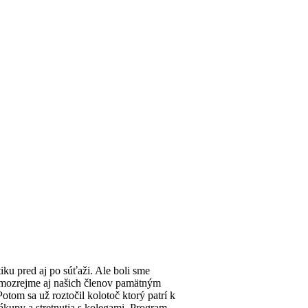
tiku pred aj po súťaži. Ale boli sme
samozrejme aj našich členov pamätným
otom sa už roztočil kolotoč ktorý patrí k
ákupy a stretnutia s kolegami. Program