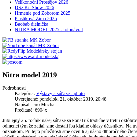
Velikonoční Prostějov 2026
DSz Kit Show 2026
Hrmenie pod Zoborom 2025
Plastiková Zima 2025
Baobab dielnička
NITRA MODEL 2025 - fotonávrat
Nitra model 2019
Podrobnosti
Kategória:
Výstavy a súťaže - photo
Uverejnené: pondelok, 21. október 2019, 20:48
Napísal: Jaro Mucha
Prečítané: 6904x
Jubilejný 25. ročník našej súťaže sa konal už tradične v tretiu októbro
odmeneí tým že zatiaľ sme dostali iba kladné ohlasy účasníkov. Na ú
odznakom. Pri tejto príležitosti sme ocenili aj nášho dlhoročného člen
súťaži: registrácai a organizácia súťažiacich, hodnotenie modelov ko