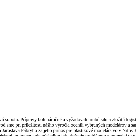
vú sobotu. Prípravy boli náročné a vyžadovali hrubú silu a zložitú logis
vod sme pri príležitosti nášho výročia ocenili vybraných modelárov a 
a Jaroslava Fábryho za jeho prínos pre plastikové modelárstvo v Nitre. P
misiami, vypracovanie výsledkoviek, riešenie problémov a pomedzi to n