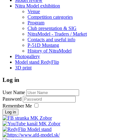
Model review
Nitra Model exhibition
Venue
Competition categories
Program
Club presentation & SIG
NitraModel - Traders / Market
Contacts and useful info
P-51D Mustang
History of NitraModel
Photogallery
Model stand RedyFlip
3D print
Log in
User Name
Password
Remember Me
Log in